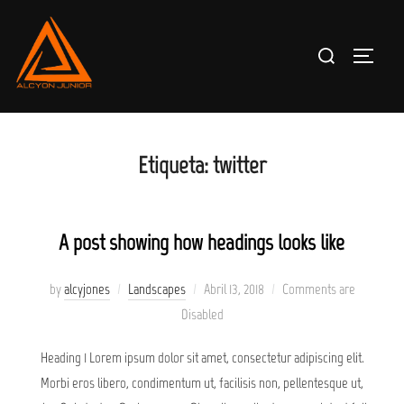
Skip
to
Search
TOGGLE
content
for:
Etiqueta:
twitter
A post showing how headings looks like
Posted
by
alcyjones
Landscapes
Abril 13, 2018
Comments are
on
Disabled
Heading 1 Lorem ipsum dolor sit amet, consectetur adipiscing elit.
Morbi eros libero, condimentum ut, facilisis non, pellentesque ut,