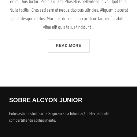
enim. Duis tortor. Proin a quam. Phasellus pellentesque volutpat felis.
Nulla facilisi. Cras sed sem at neque dapibus ultricies. Aliquam placerat
pellentesque metus. Morbi ac dui non nibh pretium lacinia. Curabitur
vitae elit quis tellus tincidunt …
“A POST SHOWING HOW HE
READ MORE
SOBRE ALCYON JUNIOR
Entusiasta e estudioso da Segurança da Informação. Eternamente
compartilhando conhecimento.